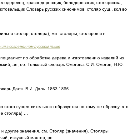
белодеревец, краснодеревщик, белодеревщик, столяришка,
хтовальщик Словарь русских синонимов. столяр сущ., кол во
ильно столяр, столяра); мн. столяры, столяров и в
ия в современном русском языке
пециалист по обработке дерева и изготовлению изделий из
рский, ая, ое. Толковый словарь Ожегова. С.И. Ожегов, Н.Ю.
оварь Даля. В.И. Даль. 1863 1866 …
 этого существительного образуется по тому же образцу, что
не столяра) …
и другие значения, см. Столяр (значения). Столяры
ий, искусный мастер, ре …