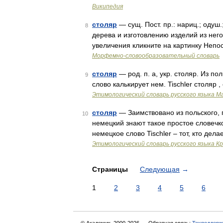
Википедия
столяр
— сущ. Пост. пр.: нариц.; одуш.;
8
дерева и изготовлению изделий из не
увеличения кликните на картинку Непост
Морфемно-словообразовательный словарь
столяр
— род. п. а, укр. столяр. Из поль
9
слово калькирует нем. Tischler столяр , 
Этимологический словарь русского языка М
столяр
— Заимствовано из польского, 
10
немецкий знают такое простое словечко
немецкое слово Tischler – тот, кто дела
Этимологический словарь русского языка К
Страницы
Следующая
→
1
2
3
4
5
6