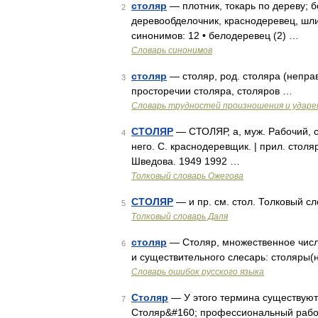
столяр
— плотник, токарь по дереву; 
2
деревообделочник, краснодеревец, шли
синонимов: 12 • белодеревец (2) …
Словарь синонимов
столяр
— столяр, род. столяра (неправ
3
просторечии столяра, столяров …
Словарь трудностей произношения и ударен
СТОЛЯР
— СТОЛЯР, а, муж. Рабочий, с
4
него. С. краснодеревщик. | прил. столя
Шведова. 1949 1992 …
Толковый словарь Ожегова
СТОЛЯР
— и пр. см. стол. Толковый сл
5
Толковый словарь Даля
столяр
— Столяр, множественное число
6
и существительного слесарь: столяры(
Словарь ошибок русского языка
Столяр
— У этого термина существуют 
7
Столяр&#160; профессиональный рабоч