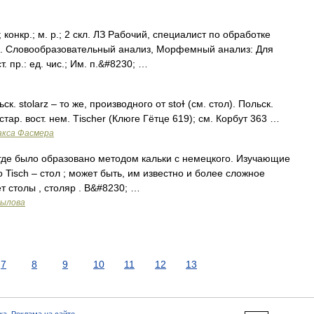
 конкр.; м. р.; 2 скл. ЛЗ Рабочий, специалист по обработке
го. Словообразовательный анализ, Морфемный анализ: Для
. пр.: ед. чис.; Им. п.&#8230; …
ск. stolarz – то же, производного от stoɫ (см. стол). Польск.
стар. вост. нем. Тisсhеr (Клюге Гётце 619); см. Корбут 363 …
акса Фасмера
где было образовано методом кальки с немецкого. Изучающие
 Tisch – стол ; может быть, им известно и более сложное
ет столы , столяр . В&#8230; …
рылова
7
8
9
10
11
12
13