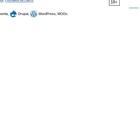
ка
,
Реклама на сайте
18+
omla,
Drupal,
WordPress, MODx.