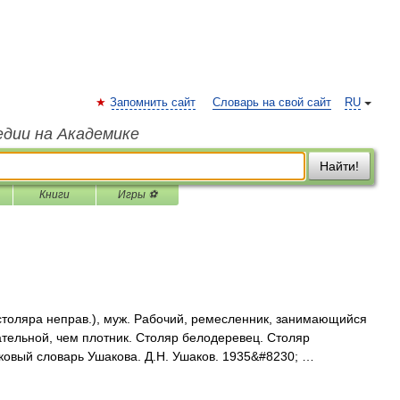
Запомнить сайт
Словарь на свой сайт
RU
едии на Академике
Найти!
Книги
Игры ⚽
столяра неправ.), муж. Рабочий, ремесленник, занимающийся
ательной, чем плотник. Столяр белодеревец. Столяр
ковый словарь Ушакова. Д.Н. Ушаков. 1935&#8230; …